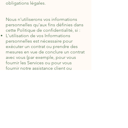
obligations légales.
Nous n'utiliserons vos informations
personnelles qu'aux fins définies dans
cette Politique de confidentialité, si :
L'utilisation de vos Informations
personnelles est nécessaire pour
exécuter un contrat ou prendre des
mesures en vue de conclure un contrat
avec vous (par exemple, pour vous
fournir les Services ou pour vous
fournir notre assistance client ou
technique)
Il nous est nécessaire d'utiliser vos
Informations personnelles pour nous
conformer à une obligation légale ou
réglementaire pertinente
Il nous est nécessaire d’utiliser vos
Informations personnelles pour nos
intérêts légitimes en tant qu'entreprise,
à condition que cette utilisation soit à
tout moment proportionnée et
respectueuse de vos droits à la vie